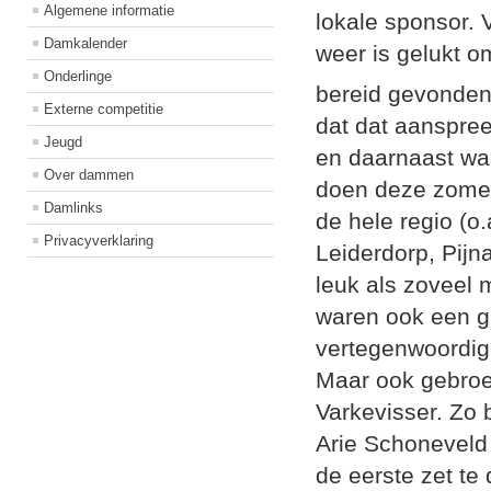
Algemene informatie
lokale sponsor. 
Damkalender
weer is gelukt o
Onderlinge
bereid gevonden
Externe competitie
dat dat aanspree
Jeugd
en daarnaast wa
Over dammen
doen deze zomer
Damlinks
de hele regio (o
Privacyverklaring
Leiderdorp, Pijn
leuk als zoveel
waren ook een gr
vertegenwoordig
Maar ook gebroe
Varkevisser. Zo 
Arie Schoneveld
de eerste zet te