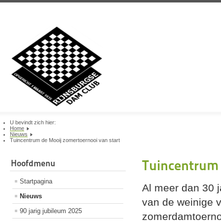
U bevindt zich hier:
Home
Nieuws
Tuincentrum de Mooij zomertoernooi van start
Tuincentrum 
Hoofdmenu
Startpagina
Al meer dan 30 
Nieuws
van de weinige v
90 jarig jubileum 2025
zomerdamtoernooi