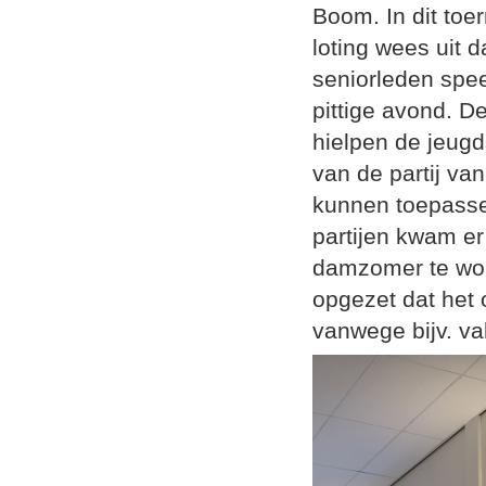
Boom. In dit toe
loting wees uit 
seniorleden spe
pittige avond. D
hielpen de jeugd
van de partij va
kunnen toepassen
partijen kwam er
damzomer te word
opgezet dat het 
vanwege bijv. va