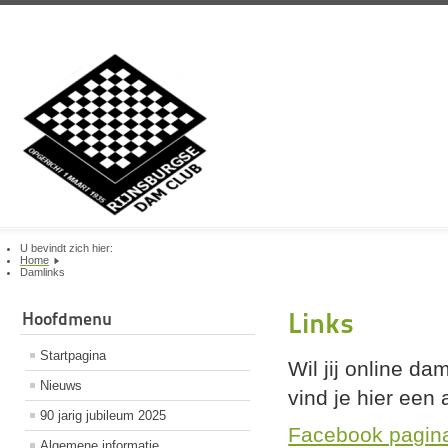
U bevindt zich hier:
Home
Damlinks
Links
Hoofdmenu
Startpagina
Wil jij online 
Nieuws
vind je hier een 
90 jarig jubileum 2025
Facebook pagi
Algemene informatie