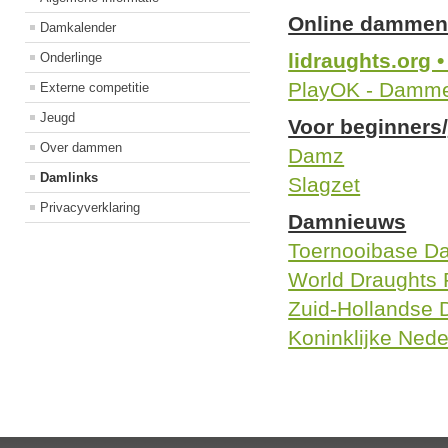
Online damme
Damkalender
lidraughts.org 
Onderlinge
PlayOK - Dammen
Externe competitie
Jeugd
Voor beginner
Over dammen
Damz
Damlinks
Slagzet
Privacyverklaring
Damnieuws
Toernooibase 
World Draughts 
Zuid-Hollandse
Koninklijke Ne