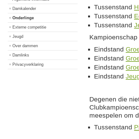
Tussenstand
H
Damkalender
Tussenstand
E
Onderlinge
Tussenstand
J
Externe competitie
Kampioenschap 
Jeugd
Over dammen
Eindstand
Gro
Damlinks
Eindstand
Gro
Privacyverklaring
Eindstand
Gro
Eindstand
Jeu
Degenen die niet
Clubkampioensch
meespelen om de
Tussenstand
P