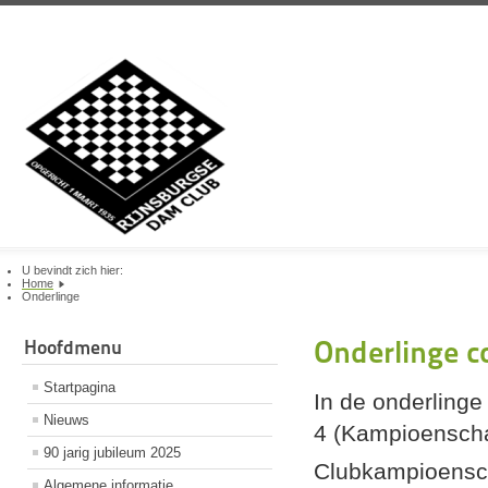
U bevindt zich hier:
Home
Onderlinge
Onderlinge c
Hoofdmenu
Startpagina
In de onderling
Nieuws
4 (Kampioenscha
90 jarig jubileum 2025
Clubkampioensc
Algemene informatie