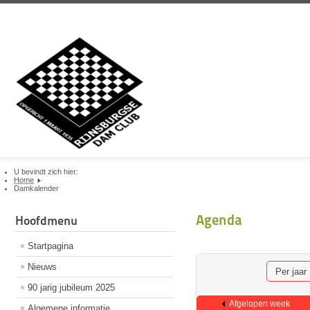
U bevindt zich hier:
Home
Damkalender
Agenda
Hoofdmenu
Startpagina
Nieuws
Per jaar
90 jarig jubileum 2025
Afgelopen week
Algemene informatie