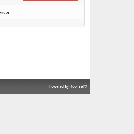
onden
Powered by
Joomla!®