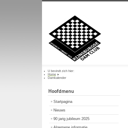
U bevindt zich hier:
Home
Damkalender
Hoofdmenu
Startpagina
Nieuws
90 jarig jubileum 2025
Algemene informatie