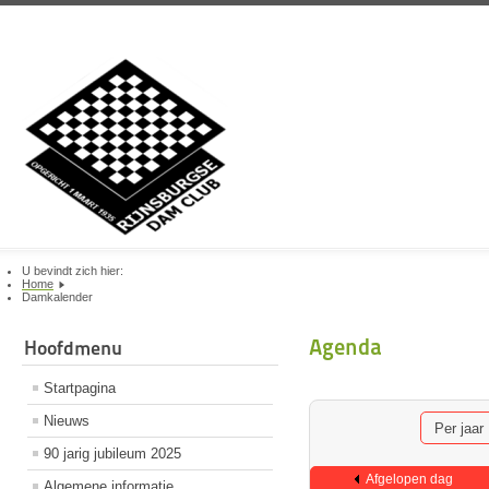
U bevindt zich hier:
Home
Damkalender
Agenda
Hoofdmenu
Startpagina
Nieuws
Per jaar
90 jarig jubileum 2025
Afgelopen dag
Algemene informatie