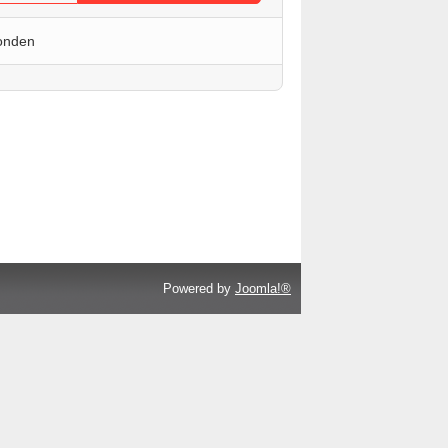
onden
Powered by
Joomla!®