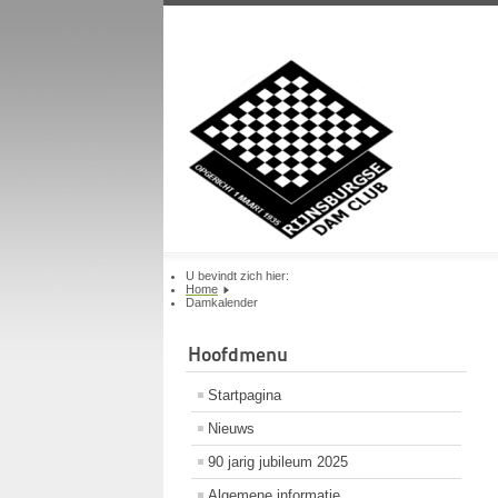
U bevindt zich hier:
Home
Damkalender
Hoofdmenu
Startpagina
Nieuws
90 jarig jubileum 2025
Algemene informatie