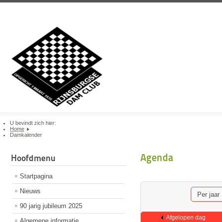
U bevindt zich hier:
Home
Damkalender
Agenda
Hoofdmenu
Startpagina
Nieuws
Per jaar
90 jarig jubileum 2025
Afgelopen dag
Algemene informatie