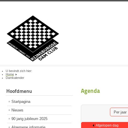
U bevindt zich hier:
Home
Damkalender
Agenda
Hoofdmenu
Startpagina
Nieuws
Per jaar
90 jarig jubileum 2025
Afgelopen dag
Algemene informatie