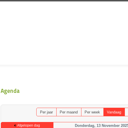
Agenda
Per jaar
Per maand
Per week
Vandaag
Afgelopen dag
Donderdag, 13 November 202