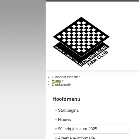
U bevindt zich hier:
Home
Damkalender
Hoofdmenu
Startpagina
Nieuws
90 jarig jubileum 2025
Algemene informatie