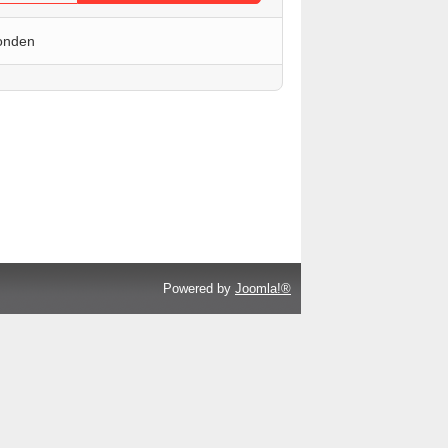
onden
Powered by
Joomla!®