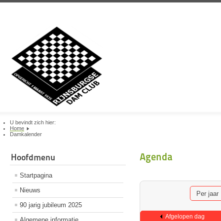
U bevindt zich hier:
Home
Damkalender
Agenda
Hoofdmenu
Startpagina
Nieuws
Per jaar
90 jarig jubileum 2025
Afgelopen dag
Algemene informatie