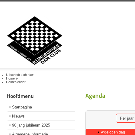
U bevindt zich hier:
Home
Damkalender
Agenda
Hoofdmenu
Startpagina
Nieuws
Per jaar
90 jarig jubileum 2025
Afgelopen dag
Algemene informatie