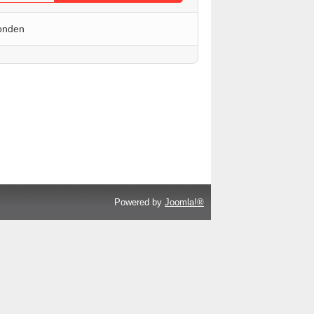
onden
Powered by
Joomla!®