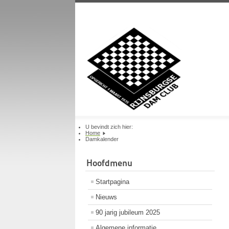
U bevindt zich hier:
Home
Damkalender
Hoofdmenu
Startpagina
Nieuws
90 jarig jubileum 2025
Algemene informatie