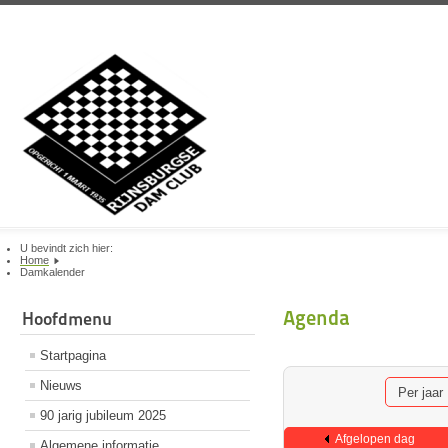
U bevindt zich hier:
Home
Damkalender
Agenda
Hoofdmenu
Startpagina
Nieuws
Per jaar
90 jarig jubileum 2025
Afgelopen dag
Algemene informatie