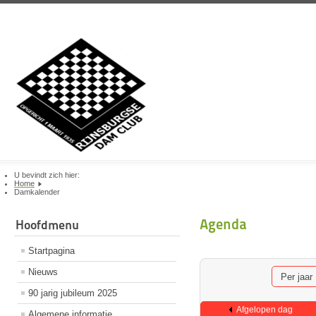
U bevindt zich hier:
Home
Damkalender
Agenda
Hoofdmenu
Startpagina
Nieuws
Per jaar
90 jarig jubileum 2025
Afgelopen dag
Algemene informatie