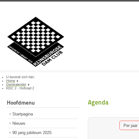
U bevindt zich hier:
Home
Damkalender
RDC 2 - Hofstad 2
Agenda
Hoofdmenu
Startpagina
Nieuws
Per jaar
90 jarig jubileum 2025