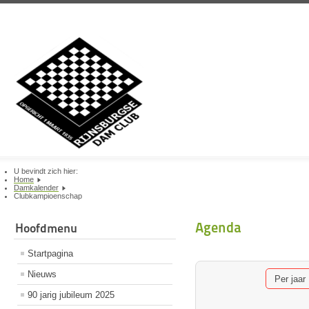
U bevindt zich hier:
Home
Damkalender
Clubkampioenschap
Agenda
Hoofdmenu
Startpagina
Nieuws
Per jaar
90 jarig jubileum 2025